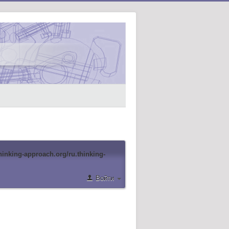
hinking-approach.org/ru.thinking-
Войти