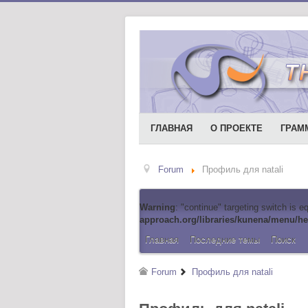
ГЛАВНАЯ
О ПРОЕКТЕ
ГРАМ
Forum
Профиль для natali
Warning
: "continue" targeting switch is 
approach.org/libraries/kunena/menu/he
Главная
Последние темы
Поиск
Forum
Профиль для natali