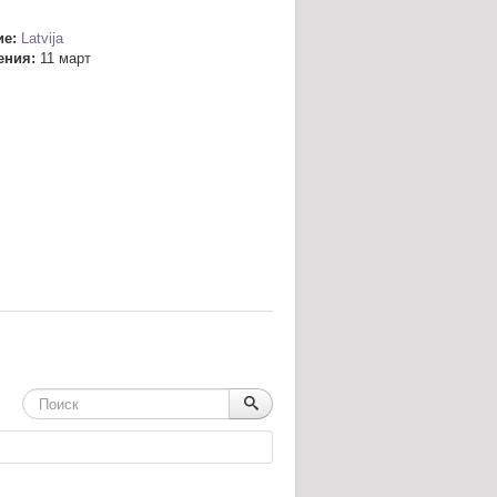
е:
Latvija
ения:
11 март