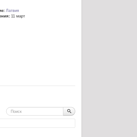
е:
Латвия
ения:
11 март