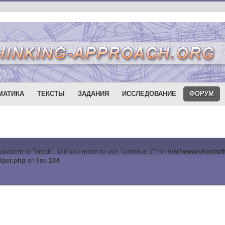
МАТИКА
ТЕКСТЫ
ЗАДАНИЯ
ИССЛЕДОВАНИЕ
ФОРУМ
equivalent to "break". Did you mean to use "continue 2"? in
/var/www/vhosts/t
lper.php
on line
104