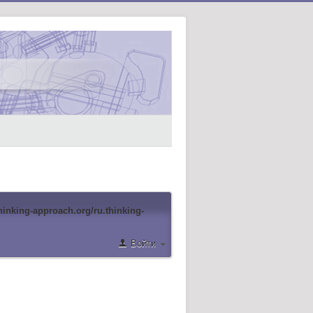
hinking-approach.org/ru.thinking-
Войти