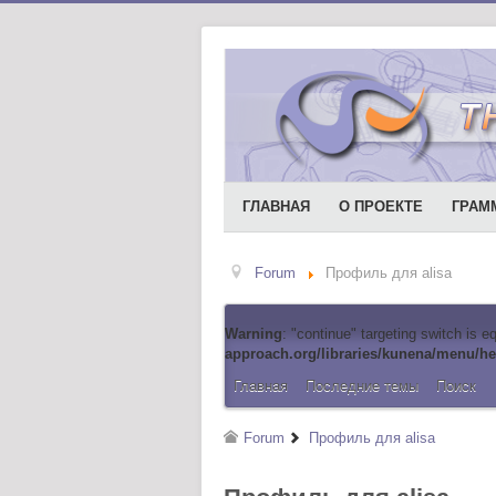
ГЛАВНАЯ
О ПРОЕКТЕ
ГРАМ
Forum
Профиль для alisa
Warning
: "continue" targeting switch is 
approach.org/libraries/kunena/menu/he
Главная
Последние темы
Поиск
Forum
Профиль для alisa